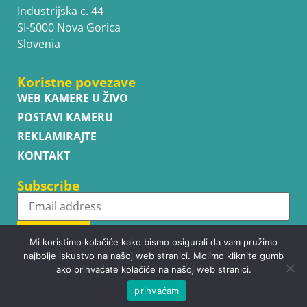
Industrijska c. 44
SI-5000 Nova Gorica
Slovenia
Koristne povezave
WEB KAMERE U ŽIVO
POSTAVI KAMERU
REKLAMIRAJTE
KONTAKT
Subscribe
Subscribe
Mi koristimo kolačiće kako bismo osigurali da vam pružimo
najbolje iskustvo na našoj web stranici. Molimo kliknite gumb
ako prihvaćate kolačiće na našoj web stranici.
prihvaćam
Copyright © WhatsupCams 2016 - 2026. All right reserved.