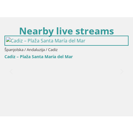
Nearby live streams
ska / Andaluzija / Cadiz
Španjolsk
– Plaža Santa María del Mar
Chiclana