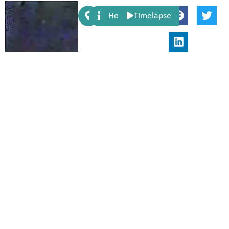
Share:
Host
Timelapse