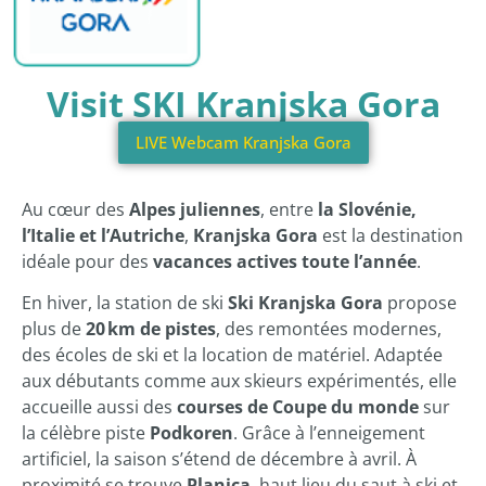
Visit SKI Kranjska Gora
LIVE Webcam Kranjska Gora
Au cœur des
Alpes juliennes
, entre
la Slovénie,
l’Italie et l’Autriche
,
Kranjska Gora
est la destination
idéale pour des
vacances actives toute l’année
.
En hiver, la station de ski
Ski Kranjska Gora
propose
plus de
20 km de pistes
, des remontées modernes,
des écoles de ski et la location de matériel. Adaptée
aux débutants comme aux skieurs expérimentés, elle
accueille aussi des
courses de Coupe du monde
sur
la célèbre piste
Podkoren
. Grâce à l’enneigement
artificiel, la saison s’étend de décembre à avril. À
proximité se trouve
Planica
, haut lieu du saut à ski et