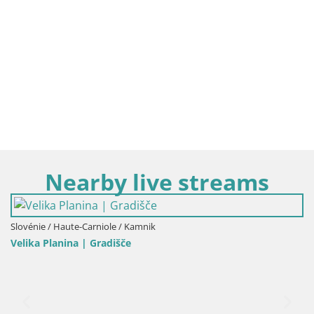
Nearby live streams
/ Kamnik
če