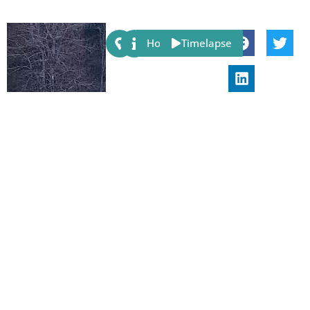
Share:
Host
Timelapse