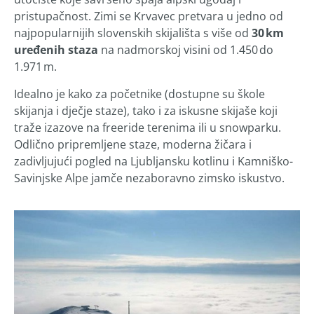
pristupačnost. Zimi se Krvavec pretvara u jedno od
najpopularnijih slovenskih skijališta s više od
30 km
uređenih staza
na nadmorskoj visini od 1.450 do
1.971 m.
Idealno je kako za početnike (dostupne su škole
skijanja i dječje staze), tako i za iskusne skijaše koji
traže izazove na freeride terenima ili u snowparku.
Odlično pripremljene staze, moderna žičara i
zadivljujući pogled na Ljubljansku kotlinu i Kamniško-
Savinjske Alpe jamče nezaboravno zimsko iskustvo.