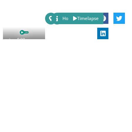
Share:
Host
Timelapse