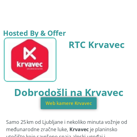
Hosted By & Offer
RTC Krvavec
Dobrodošli na Krvavec
Web kamere Krvavec
Samo 25 km od Ljubljane i nekoliko minuta vožnje od
međunarodne zračne luke,
Krvavec
je planinsko
utočište koje savršeno spaja alpski ugođaj i