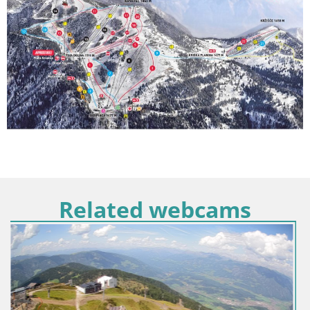
Related webcams
Italija / Trentino-Južni Tirol / Bruneck
Kronplatz vrh | pogled na Valdaora – Olang