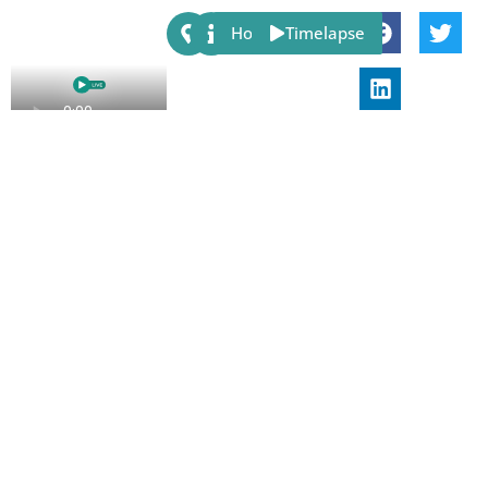
Share:
Host
Timelapse