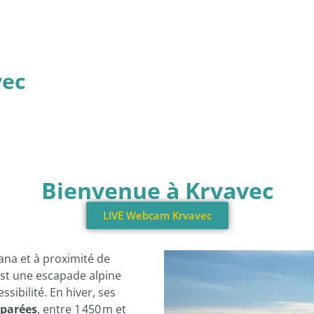
vec
Bienvenue à Krvavec
LIVE Webcam Krvavec
ana et à proximité de
st une escapade alpine
ssibilité. En hiver, ses
éparées
, entre 1 450 m et