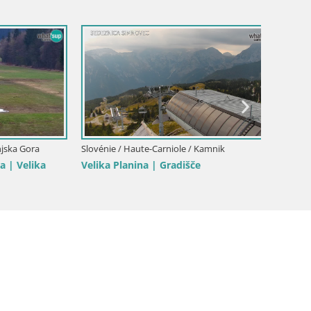
a Gora
Slovénie / Haute-Carniole / Kamnik
Slovénie
Velika
Velika Planina | Gradišče
Slajka 