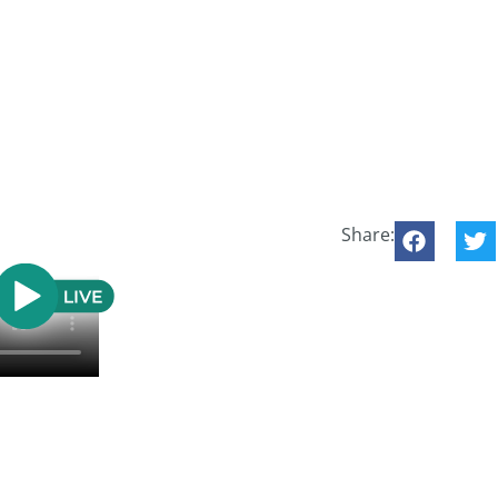
Share: