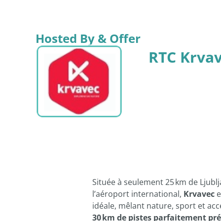
Hosted By & Offer
RTC Krva
Située à seulement 25 km de Ljublj
l’aéroport international,
Krvavec
e
idéale, mêlant nature, sport et acce
30 km de pistes parfaitement pr