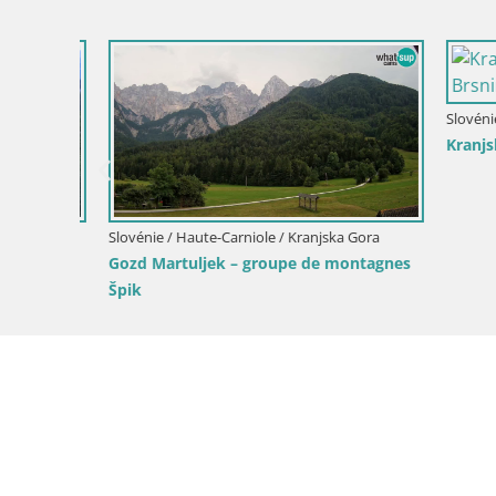
Slovénie / 
Kranjska G
Slovénie / Haute-Carniole / Kranjska Gora
Gozd Martuljek – groupe de montagnes
Špik