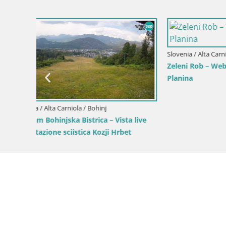
Slovenia / Alta Carniola / Kranjska Gora
Slovenia / A
Gozd Martuljek – gruppo montuoso Špik
Comprenso
Brsnina