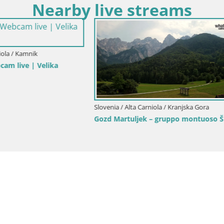
Nearby live streams
lta Carniola / Kranjska Gora
Slovenia / Alta Carniola / Kranjska G
rio sciistico Kranjska Gora |
Kranjska Gora | Velika Dolina