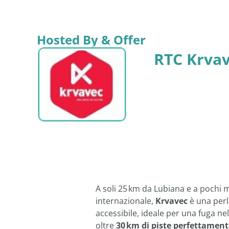
Hosted By & Offer
RTC Krva
A soli 25 km da Lubiana e a pochi 
internazionale,
Krvavec
è una perl
accessibile, ideale per una fuga nel
oltre
30 km di piste perfettamen