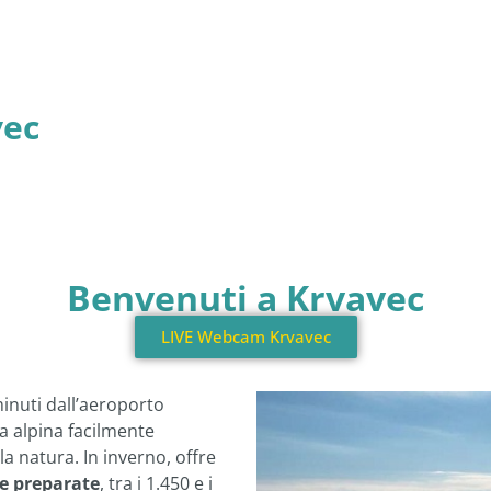
vec
Benvenuti a Krvavec
LIVE Webcam Krvavec
minuti dall’aeroporto
a alpina facilmente
la natura. In inverno, offre
te preparate
, tra i 1.450 e i