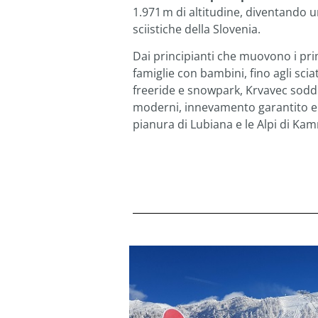
1.971 m di altitudine, diventando un
sciistiche della Slovenia.
Dai principianti che muovono i prim
famiglie con bambini, fino agli sciat
freeride e snowpark, Krvavec soddi
moderni, innevamento garantito e
pianura di Lubiana e le Alpi di Kamn