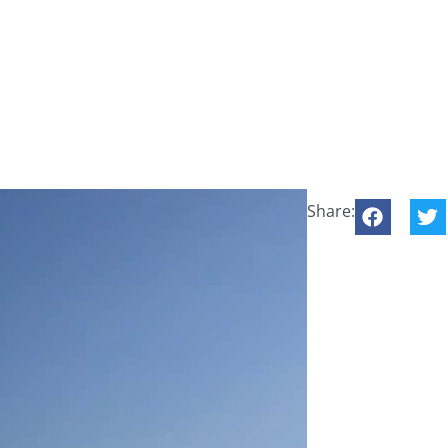
Share: