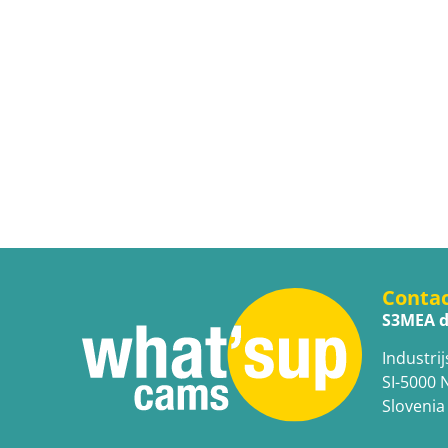
Conta
S3MEA d
Industrij
SI-5000 
Slovenia