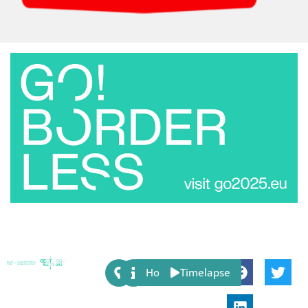
Share:
Host
Timelapse