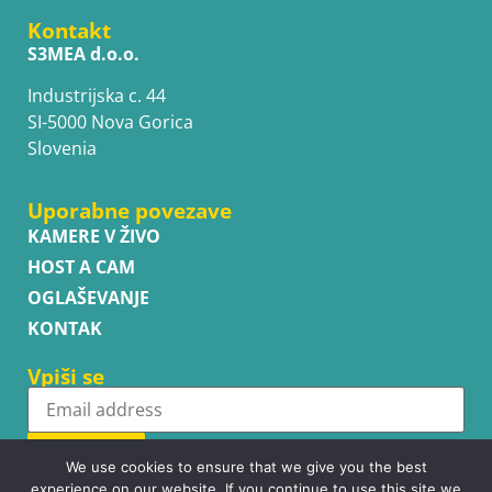
Kontakt
S3MEA d.o.o.
Industrijska c. 44
SI-5000 Nova Gorica
Slovenia
Uporabne povezave
KAMERE V ŽIVO
HOST A CAM
OGLAŠEVANJE
KONTAK
Vpiši se
Subscribe
We use cookies to ensure that we give you the best
experience on our website. If you continue to use this site we