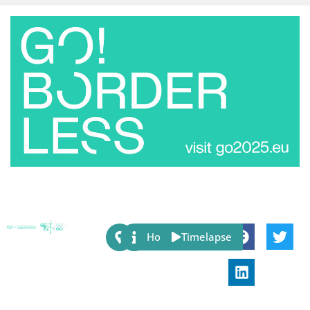
Share:
Host
Timelapse