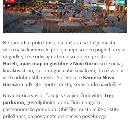
Ne zamudite priložnosti, da občutite vzdušje mesta
skozi našo kamero, ki ponuja neposreden pogled na vse
dogodke, ki se odvijajo v tem osrednjem prostoru.
Hoteli, apartmaji in gostilne v Novi Gorici
so le nekaj
korakov stran, kar omogoča obiskovalcem, da uživajo v
vseh udobnostih mesta. Spremljajte
Kamera Nova
Gorica
in odkrijte lepote mesta, ki vas bodo navdušile!
Nova Gorica vas pričakuje s svojimi čudovitimi
trgi
,
parkoma
, gostoljubnimi domačini in bogato
gastronomsko ponudbo. Obiščite mesto in izkoristite
priložnost, da postanete del nečesa posebnega.