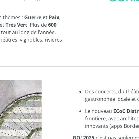
s thèmes :
Guerre et Paix
,
et
Très Vert
. Plus de
600
 tout au long de l’année,
théâtres, vignobles, rivières
Des concerts, du théât
gastronomie locale et d
Le nouveau
ECoC Distr
frontière, avec archite
innovants (apps Border
GO! 2025
n’est pas seulement