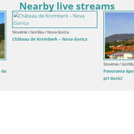
Nearby live streams
Goriška / Nova Gorica
Italie / Frioul-Vénétie julienne / Gori
ace de l’Europe Nova Gorica /
Livecam Transalpina / Place Eu
a Gorizia
Nova Gorica | Gorizia