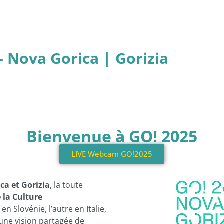
– Nova Gorica | Gorizia
Bienvenue à GO! 2025
LIVE Webcam GO!2025
ca et Gorizia
, la toute
 la Culture
e en Slovénie, l’autre en Italie,
t une vision partagée de