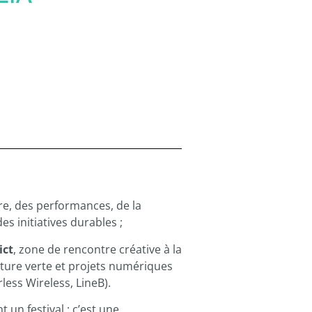
re, des performances, de la
es initiatives durables ;
ict
, zone de rencontre créative à la
cture verte et projets numériques
less Wireless, LineB).
 un festival : c’est une