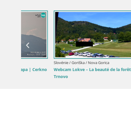
ica
Slovénie / Goriška / Šempeter pri Gorici
Slovénie / 
Panorama époustouflant de Šempeter
Webcam Pl
pri Gorici
Transalpin