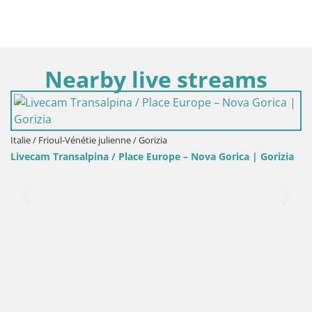
Nearby live streams
 Nova Gorica | Gorizia
Slovénie / Goriška / Tolmin
Refuge de la montagne Planina Razor 
(1315) | vue sur Tolminski Migovec