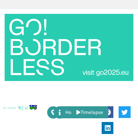
Share:
Host
Timelapse