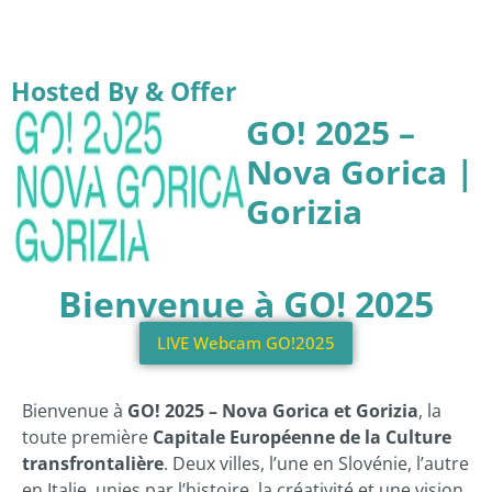
Hosted By & Offer
GO! 2025 –
Nova Gorica |
Gorizia
Bienvenue à GO! 2025
LIVE Webcam GO!2025
Bienvenue à
GO! 2025 – Nova Gorica et Gorizia
, la
toute première
Capitale Européenne de la Culture
transfrontalière
. Deux villes, l’une en Slovénie, l’autre
en Italie, unies par l’histoire, la créativité et une vision