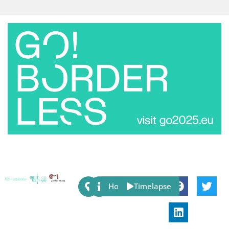
Share:
Host
Timelapse