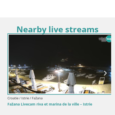
Nearby live streams
Croatie / Istrie / Fažana
Fažana Livecam riva et marina de la ville – Istrie