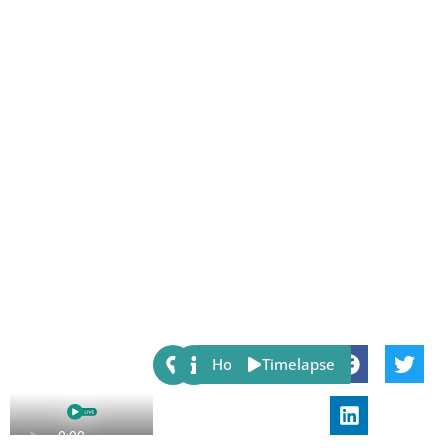
Share:
Host
Timelapse