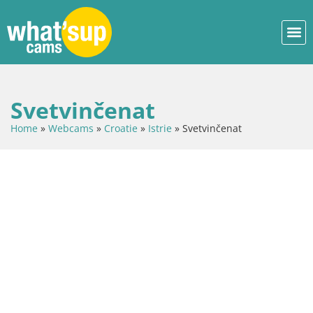
Svetvinčenat
Home
»
Webcams
»
Croatie
»
Istrie
»
Svetvinčenat