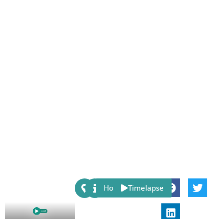
Share:
Host
Timelapse