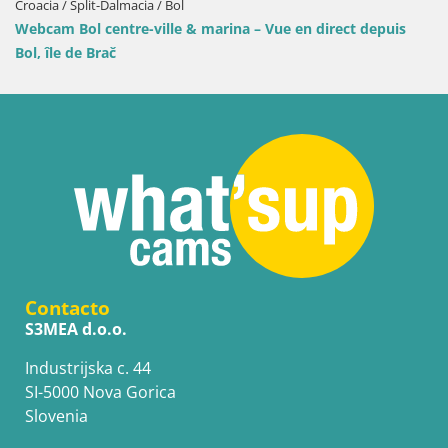
lmacia / Bol
Croacia / Split-Dal
tre-ville & marina – Vue en direct depuis
Webcam Puerto d
Contacto
S3MEA d.o.o.
Industrijska c. 44
SI-5000 Nova Gorica
Slovenia