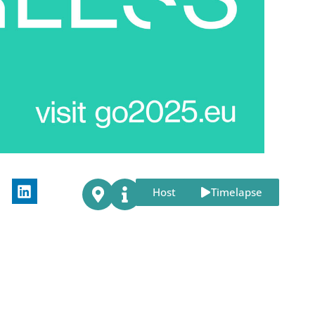
Host
Timelapse