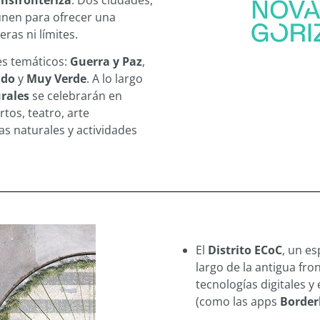
ansfronteriza
. Dos ciudades,
 unen para ofrecer una
eras ni límites.
es temáticos:
Guerra y Paz
,
ndo
y
Muy Verde
. A lo largo
urales
se celebrarán en
tos, teatro, arte
s naturales y actividades
El
Distrito ECoC
, un es
largo de la antigua fro
tecnologías digitales y
(como las apps
Border