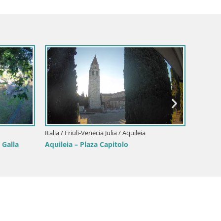
Italia / Friuli-Venecia Julia / Aquileia
Italia / 
 Galla
Aquileia – Plaza Capitolo
Webcam 
(Lido d