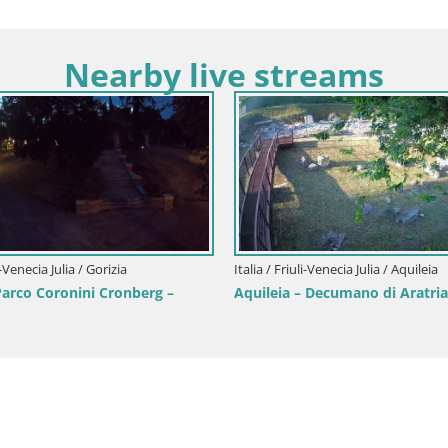
Nearby live streams
li-Venecia Julia / Gorizia
Italia / Friuli-Venecia Julia / Aquileia
rco Coronini Cronberg –
Aquileia – Decumano di Aratria