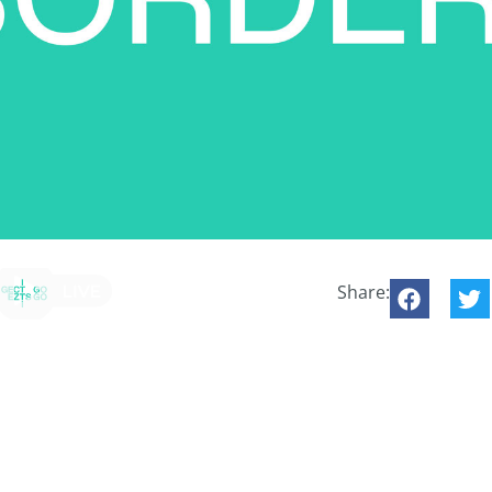
Share: