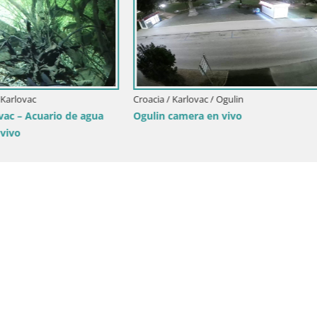
rlovac / Ogulin
gulin panorama
Croacia / Karlovac / Ogulin
Camero en vivo Ogulin center