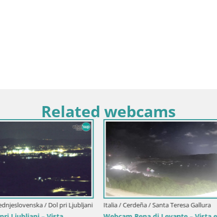
Related webcams
-Senj / Senj
Park Webcam Senj – Live by the
Croacia / Lika-Senj / Senj
Senj en directo – Parque de los