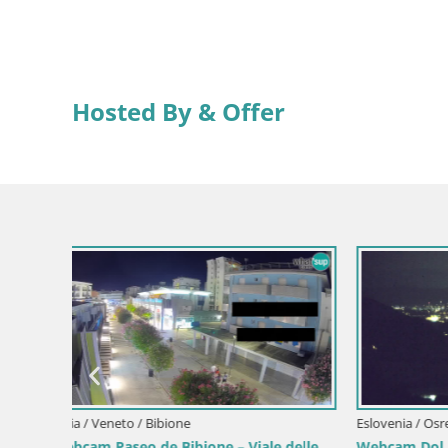
Hosted By & Offer
Croacia / Istria / Mošćenička Draga
Italia / Lika
Webcam Centre de Mošćenička Draga –
Writers’ 
Vue en direct du centre-ville
Sea
en