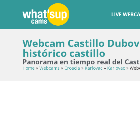
LIVE WEBC
Webcam Castillo Dubovac
histórico castillo
Panorama en tiempo real del Casti
Home
»
Webcams
»
Croacia
»
Karlovac
»
Karlovac
»
Webc