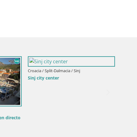
Croacia / Split-Dalmacia / Sinj
Sinj city center
Croacia /
en directo
Split –