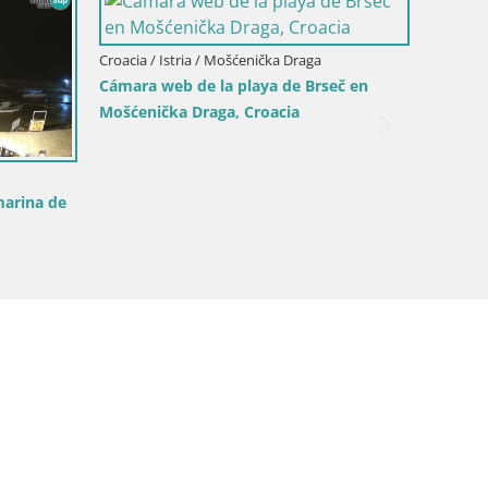
Croacia / Istria / Mošćenička Draga
Cámara web de la playa de Brseč en
Mošćenička Draga, Croacia
Croacia /
marina de
Cámara 
Višnjan:
cometa