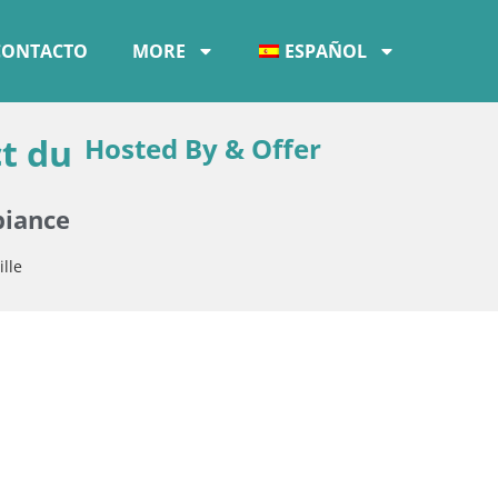
CONTACTO
MORE
ESPAÑOL
t du
Hosted By & Offer
biance
lle