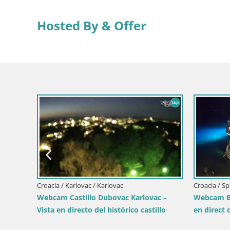
Hosted By & Offer
Croacia / Karlovac / Karlovac
Croacia / Sp
critores
Webcam Castillo Dubovac Karlovac –
Webcam Bo
Vista en directo del histórico castillo
en direct 