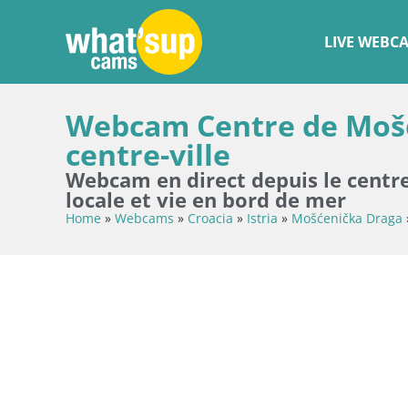
LIVE WEBC
Webcam Centre de Mošć
centre-ville
Webcam en direct depuis le cent
locale et vie en bord de mer
Home
»
Webcams
»
Croacia
»
Istria
»
Mošćenička Draga