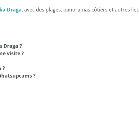
ka Draga
, avec des plages, panoramas côtiers et autres lie
a Draga ?
e visite ?
 ?
Whatsupcams ?