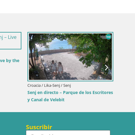
Croacia / Lika-Senj / Senj
Webcam puerto de Senj – Ro
faro en directo
rentino-Alto Adige / Dobbiaco
Toblach Dolomitas – Vista
 Hotel Rosengarten
Suscribir