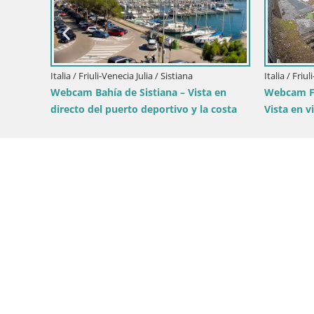
ni di Sopra
Italia / Friuli-Venecia Julia / Gorizia
Webcam Parco Coronini Cronberg –
Gorizia