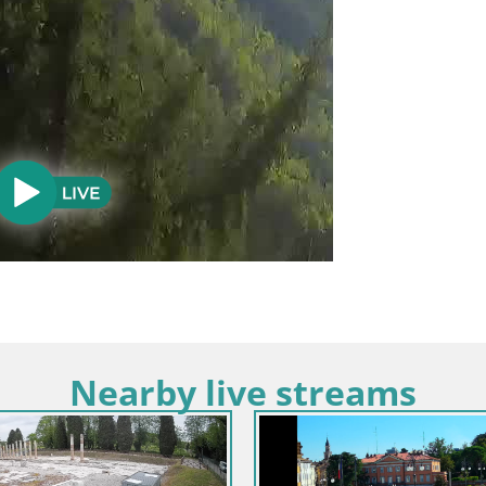
Nearby live streams
Italia / Friuli-Venecia Ju