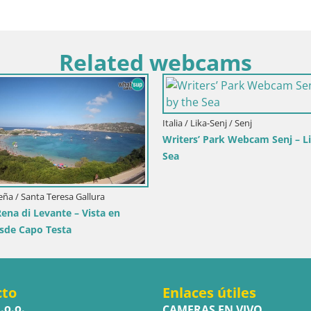
Related webcams
directo
Croacia / Primorje-Gorski Kotar / Ika
Italia / T
Webcam puerto de Ika – Vista en directo
Webcam 
y luces de Opatija
desde el
cto
Enlaces útiles
.o.o.
CAMERAS EN VIVO