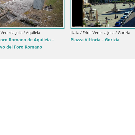
Aquileia – Plaza Ca
Italia / Friuli-Venecia Julia / Aquileia
Aquileia – Decumano di Aratria Galla