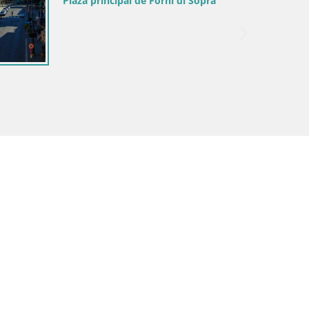
pitolo
Italia / Friuli-Venecia Julia / Gorizia
Descubre la Webcam Sin Fronteras de
Nova Gorica y Gorizia!