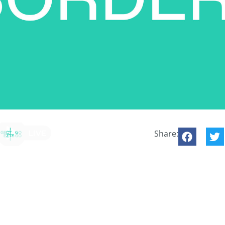
Share: