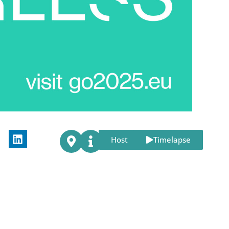
Host
Timelapse