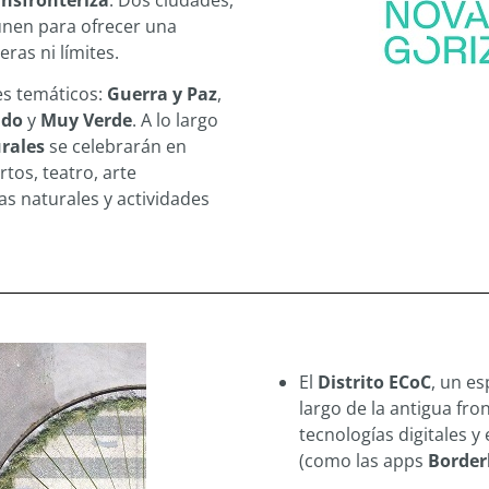
ansfronteriza
. Dos ciudades,
 unen para ofrecer una
eras ni límites.
es temáticos:
Guerra y Paz
,
ndo
y
Muy Verde
. A lo largo
urales
se celebrarán en
tos, teatro, arte
s naturales y actividades
El
Distrito ECoC
, un es
largo de la antigua fro
tecnologías digitales y
(como las apps
Border