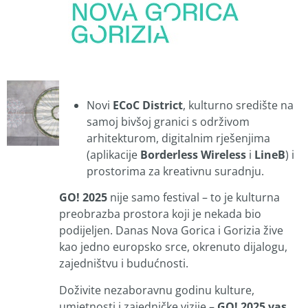
Novi
ECoC District
, kulturno središte na
samoj bivšoj granici s održivom
arhitekturom, digitalnim rješenjima
(aplikacije
Borderless Wireless
i
LineB
) i
prostorima za kreativnu suradnju.
GO! 2025
nije samo festival – to je kulturna
preobrazba prostora koji je nekada bio
podijeljen. Danas Nova Gorica i Gorizia žive
kao jedno europsko srce, okrenuto dijalogu,
zajedništvu i budućnosti.
Doživite nezaboravnu godinu kulture,
umjetnosti i zajedničke vizije –
GO! 2025 vas