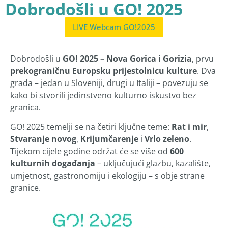
Dobrodošli u GO! 2025
LIVE Webcam GO!2025
Dobrodošli u
GO! 2025 – Nova Gorica i Gorizia
, prvu
prekograničnu Europsku prijestolnicu kulture
. Dva
grada – jedan u Sloveniji, drugi u Italiji – povezuju se
kako bi stvorili jedinstveno kulturno iskustvo bez
granica.
GO! 2025 temelji se na četiri ključne teme:
Rat i mir
,
Stvaranje novog
,
Krijumčarenje
i
Vrlo zeleno
.
Tijekom cijele godine održat će se više od
600
kulturnih događanja
– uključujući glazbu, kazalište,
umjetnost, gastronomiju i ekologiju – s obje strane
granice.