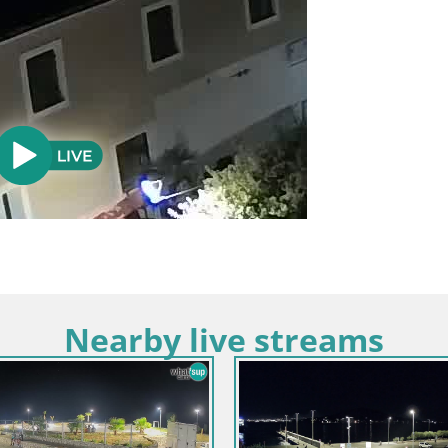
Nearby live streams
Croacia / Zadar / Tkon