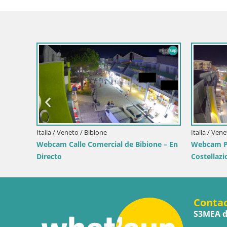
Italia / Veneto / Bibione
ial de Bibione – En
Webcam Paseo de Bibione – Viale delle
Costellazioni en directo
Conta
S3MEA d