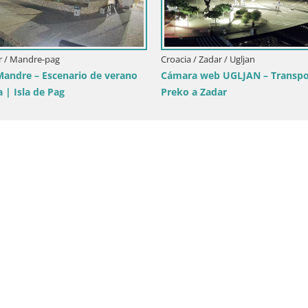
Dalmacia Tkon Transportar- webcams
Croacia
Croacia
Puerto
Tkon c
acia
Dalmac