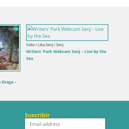
j
Croacia / Lika-Senj / Senj
cam Senj – Live by the
Senj en directo – Parque de los Escrito
y Canal de Velebit
Suscribir