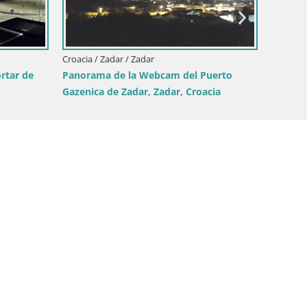
 / Zadar / Tkon
amera en vivo – Transportar –
ia – Croacia