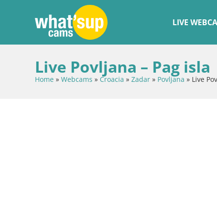
LIVE WEBC
Live Povljana – Pag isla
Home
»
Webcams
»
Croacia
»
Zadar
»
Povljana
»
Live Pov