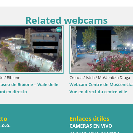
Related webcams
Italia / Lika-Senj / Sen
Writers’ Park Web
Sea
Croacia / Istria / Mošćenička Draga
Webcam Centre de Mošćenička Draga –
Vue en direct du centre-ville
cto
Enlaces útiles
.o.o.
CAMERAS EN VIVO