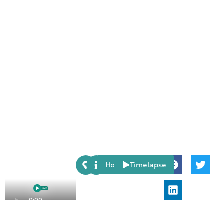
Share:
Host
Timelapse