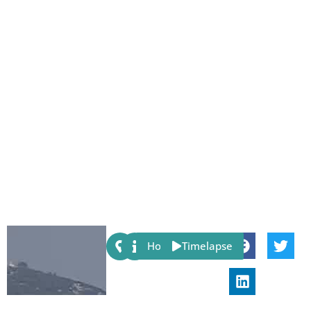
Share:
Host
Timelapse