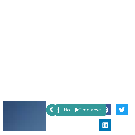
Share:
Host
Timelapse