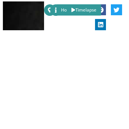
Share:
Host
Timelapse