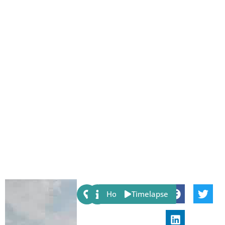
Share:
Host
Timelapse