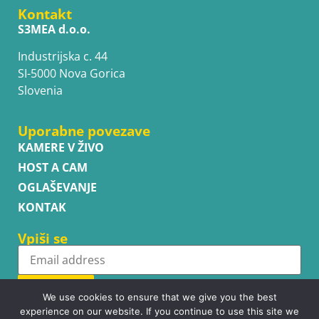
Kontakt
S3MEA d.o.o.
Industrijska c. 44
SI-5000 Nova Gorica
Slovenia
Uporabne povezave
KAMERE V ŽIVO
HOST A CAM
OGLAŠEVANJE
KONTAK
Vpiši se
Subscribe
We use cookies to ensure that we give you the best
experience on our website. If you continue to use this site we