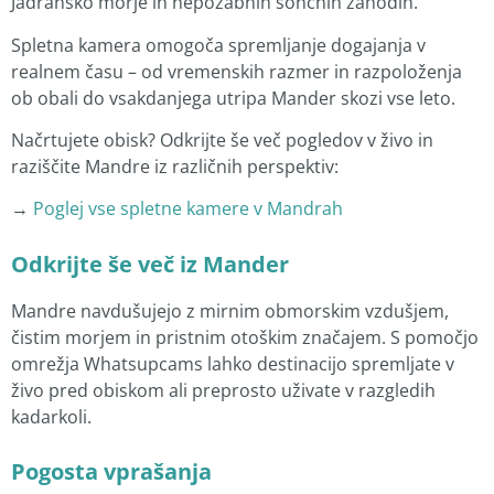
Jadransko morje in nepozabnih sončnih zahodih.
Spletna kamera omogoča spremljanje dogajanja v
realnem času – od vremenskih razmer in razpoloženja
ob obali do vsakdanjega utripa Mander skozi vse leto.
Načrtujete obisk? Odkrijte še več pogledov v živo in
raziščite Mandre iz različnih perspektiv:
→
Poglej vse spletne kamere v Mandrah
Odkrijte še več iz Mander
Mandre navdušujejo z mirnim obmorskim vzdušjem,
čistim morjem in pristnim otoškim značajem. S pomočjo
omrežja Whatsupcams lahko destinacijo spremljate v
živo pred obiskom ali preprosto uživate v razgledih
kadarkoli.
Pogosta vprašanja