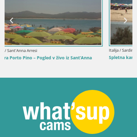
Italija / Sardinija / Domus de Maria
Spletna kamera Chia – Pogled v živo na plažo Su Giudeu