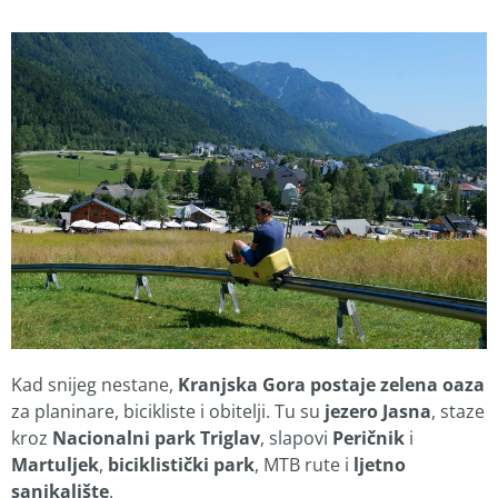
Kad snijeg nestane,
Kranjska Gora postaje zelena oaza
za planinare, bicikliste i obitelji. Tu su
jezero Jasna
, staze
kroz
Nacionalni park Triglav
, slapovi
Peričnik
i
Martuljek
,
biciklistički park
, MTB rute i
ljetno
sanjkalište
.