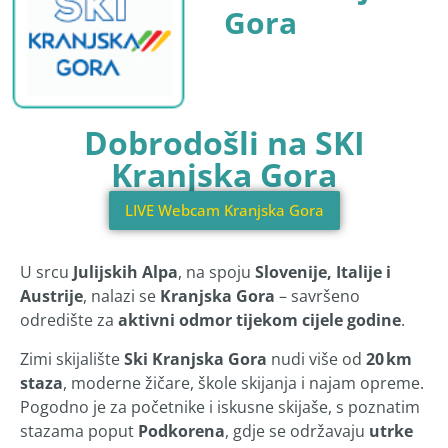
Gora
Dobrodošli na SKI
Kranjska Gora
LIVE Webcam Kranjska Gora
U srcu
Julijskih Alpa
, na spoju
Slovenije, Italije i
Austrije
, nalazi se
Kranjska Gora
– savršeno
odredište za
aktivni odmor tijekom cijele godine
.
Zimi skijalište
Ski Kranjska Gora
nudi više od
20 km
staza
, moderne žičare, škole skijanja i najam opreme.
Pogodno je za početnike i iskusne skijaše, s poznatim
stazama poput
Podkorena
, gdje se održavaju
utrke