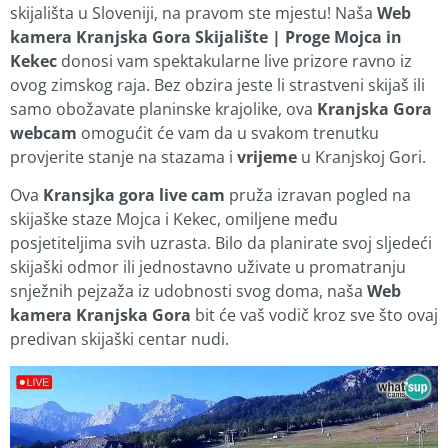
skijališta u Sloveniji, na pravom ste mjestu! Naša
Web
kamera Kranjska Gora Skijalište | Proge Mojca in
Kekec
donosi vam spektakularne live prizore ravno iz
ovog zimskog raja. Bez obzira jeste li strastveni skijaš ili
samo obožavate planinske krajolike, ova
Kranjska Gora
webcam
omogućit će vam da u svakom trenutku
provjerite stanje na stazama i
vrijeme
u Kranjskoj Gori.
Ova
Kransjka gora live cam
pruža izravan pogled na
skijaške staze Mojca i Kekec, omiljene među
posjetiteljima svih uzrasta. Bilo da planirate svoj sljedeći
skijaški odmor ili jednostavno uživate u promatranju
snježnih pejzaža iz udobnosti svog doma, naša
Web
kamera Kranjska Gora
bit će vaš vodič kroz sve što ovaj
predivan skijaški centar nudi.