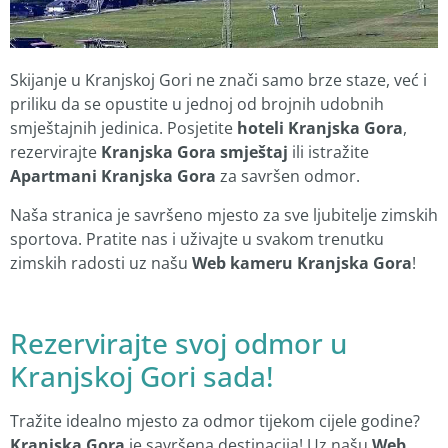
Skijanje u Kranjskoj Gori ne znači samo brze staze, već i
priliku da se opustite u jednoj od brojnih udobnih
smještajnih jedinica. Posjetite
hoteli Kranjska Gora
,
rezervirajte
Kranjska Gora smještaj
ili istražite
Apartmani Kranjska Gora
za savršen odmor.
Naša stranica je savršeno mjesto za sve ljubitelje zimskih
sportova. Pratite nas i uživajte u svakom trenutku
zimskih radosti uz našu
Web kameru Kranjska Gora
!
Rezervirajte svoj odmor u
Kranjskoj Gori sada!
Tražite idealno mjesto za odmor tijekom cijele godine?
Kranjska Gora
je savršena destinacija! Uz našu
Web