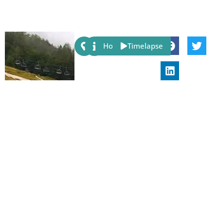
Share:
Host
Timelapse