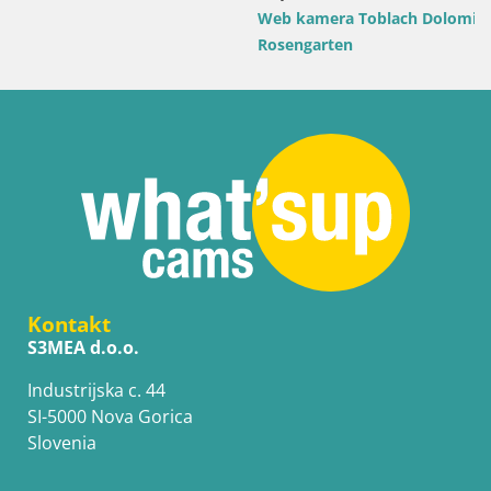
Web kamera Toblach Dolomiti – Pogled s Hotela
Rosengarten
Kontakt
S3MEA d.o.o.
Industrijska c. 44
SI-5000 Nova Gorica
Slovenia