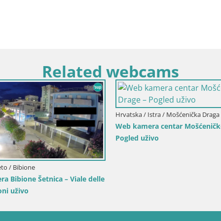
Related webcams
Hrvatska / Karlovačka / Karlovac
Web kamera Karlovac – Dvorac
uživo
čko-Senjska / Senj
o Senj – Park književnika i
kanal