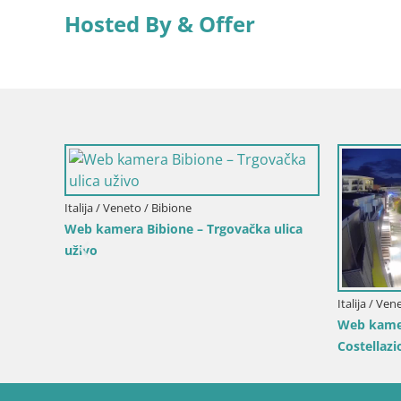
Hosted By & Offer
age –
Italija / Ličko-Senjska / Senj
Hrvatska / Li
Writers’ Park Webcam Senj – Live by the
Kamera uživ
Sea
Velebitski 