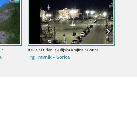
jska Krajina / Akvileja
Italija / Furlanija-Julijska Krajina / Gorica
no di Aratria Galla
Otkrijte Beskrajnu Web Kameru Nova
Gorica i Gorica!