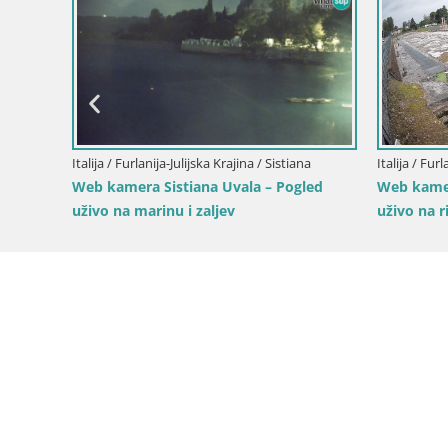
Italija / Furlanija-Julijska Krajina / Forni di Sopra
Glavni trg Forni di Sopra
a Krajina / Gorica