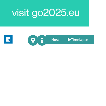
Host
Timelapse