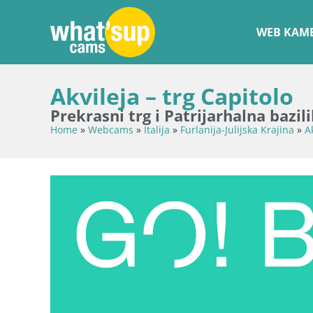
WEB KAME
Akvileja – trg Capitolo
Prekrasni trg i Patrijarhalna bazil
Home
»
Webcams
»
Italija
»
Furlanija-Julijska Krajina
»
A