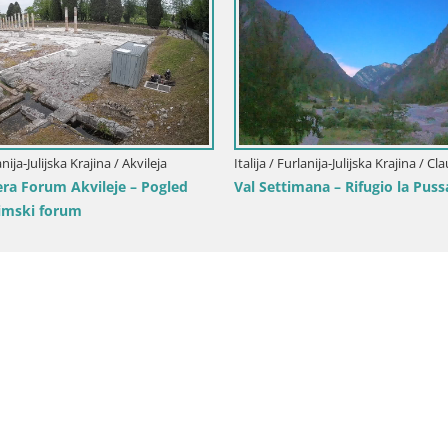
Italija / Furlanija-Julijska Krajina / Gorica
Italija / Furlanija-Juli
Web kamera park Coronini Cronberg –
Akvileja – Decuma
Gorica