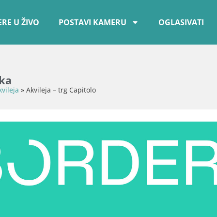
RE U ŽIVO
POSTAVI KAMERU
OGLASIVATI
ika
kvileja
»
Akvileja – trg Capitolo