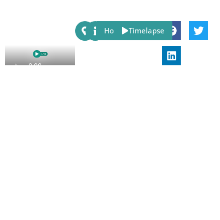
Share:
Host
Timelapse