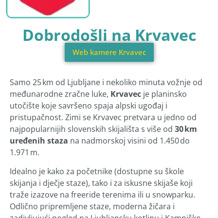
Dobrodošli na Krvavec
Web kamere Krvavec
Samo 25 km od Ljubljane i nekoliko minuta vožnje od
međunarodne zračne luke,
Krvavec
je planinsko
utočište koje savršeno spaja alpski ugođaj i
pristupačnost. Zimi se Krvavec pretvara u jedno od
najpopularnijih slovenskih skijališta s više od
30 km
uređenih staza
na nadmorskoj visini od 1.450 do
1.971 m.
Idealno je kako za početnike (dostupne su škole
skijanja i dječje staze), tako i za iskusne skijaše koji
traže izazove na freeride terenima ili u snowparku.
Odlično pripremljene staze, moderna žičara i
zadivljujući pogled na Ljubljansku kotlinu i Kamniško-