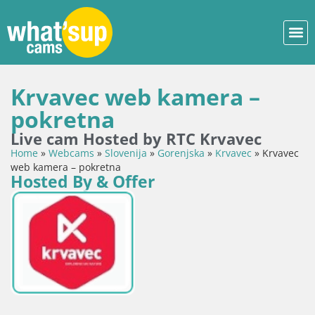
Krvavec web kamera –
pokretna
Live cam Hosted by RTC Krvavec
Home
»
Webcams
»
Slovenija
»
Gorenjska
»
Krvavec
»
Krvavec
web kamera – pokretna
Hosted By & Offer