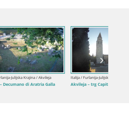
ileja
Italija / Furlanija-Julijska Krajina / Akvileja
Italija / 
 Galla
Akvileja – trg Capitolo
Otkrij
Gorica i