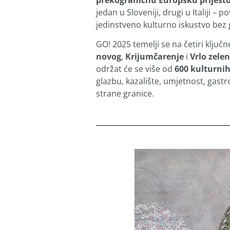
prekograničnu Europsku prijesto
jedan u Sloveniji, drugi u Italiji – p
jedinstveno kulturno iskustvo bez 
GO! 2025 temelji se na četiri ključ
novog
,
Krijumčarenje
i
Vrlo zele
održat će se više od
600 kulturni
glazbu, kazalište, umjetnost, gastr
strane granice.