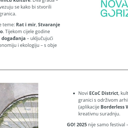
lnicu kulture
. Dva grada –
ovezuju se kako bi stvorili
granica.
ne teme:
Rat i mir
,
Stvaranje
no
. Tijekom cijele godine
h događanja
– uključujući
onomiju i ekologiju – s obje
Novi
ECoC District
, ku
granici s održivom arh
(aplikacije
Borderless 
kreativnu suradnju.
GO! 2025
nije samo festival 