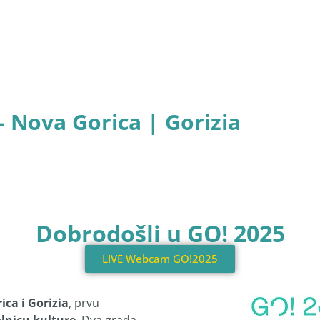
– Nova Gorica | Gorizia
Dobrodošli u GO! 2025
LIVE Webcam GO!2025
ica i Gorizia
, prvu