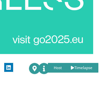
Host
Timelapse