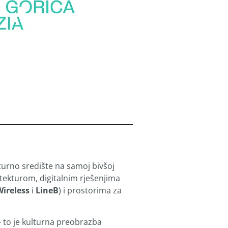
lturno središte na samoj bivšoj
itekturom, digitalnim rješenjima
Wireless
i
LineB
) i prostorima za
– to je kulturna preobrazba