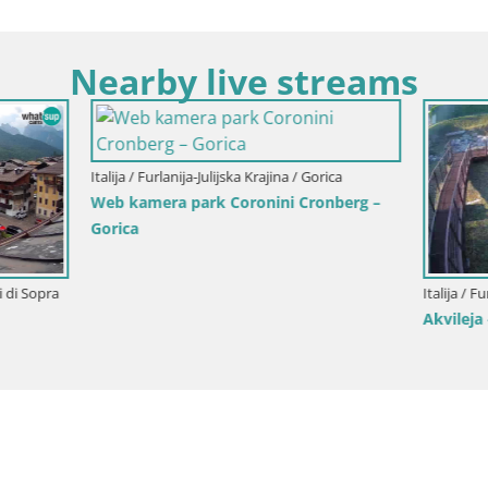
Nearby live streams
lanija-Julijska Krajina / Gorica
a park Coronini Cronberg –
Italija / Furlanija-Julijska Krajina / Akv
Akvileja – Decumano di Aratria