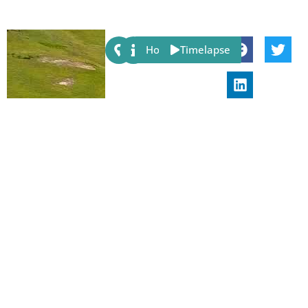
Share:
Host
Timelapse