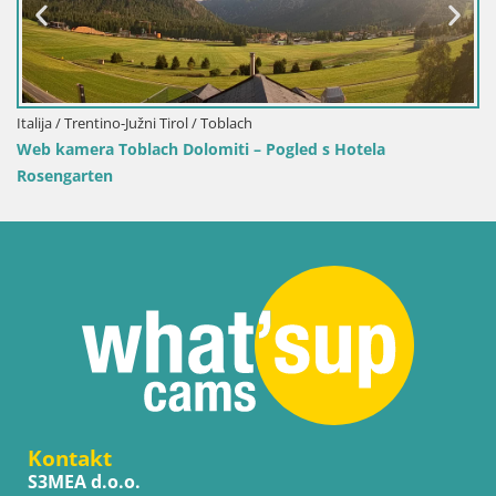
irol / Toblach
Hrvatska / Ličko-Senjska /
Dolomiti – Pogled s Hotela
Web kamera Senj luka 
Kontakt
S3MEA d.o.o.