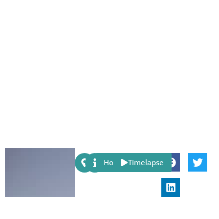
Share:
Host
Timelapse