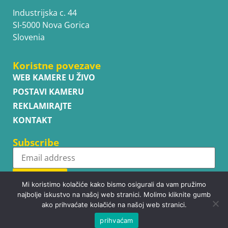
Industrijska c. 44
SI-5000 Nova Gorica
Slovenia
Koristne povezave
WEB KAMERE U ŽIVO
POSTAVI KAMERU
REKLAMIRAJTE
KONTAKT
Subscribe
Subscribe
Mi koristimo kolačiće kako bismo osigurali da vam pružimo
najbolje iskustvo na našoj web stranici. Molimo kliknite gumb
ako prihvaćate kolačiće na našoj web stranici.
prihvaćam
Copyright © WhatsupCams 2016 - 2026. All right reserved.