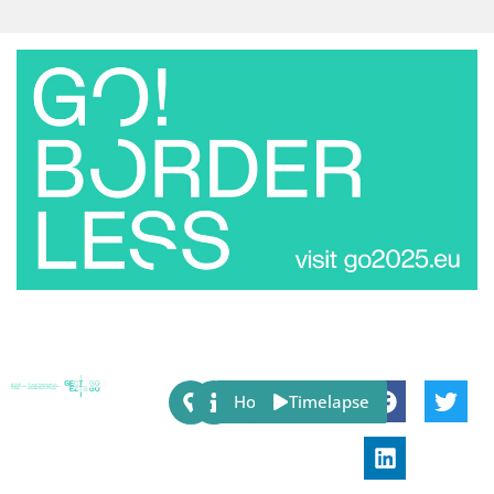
Share:
Host
Timelapse