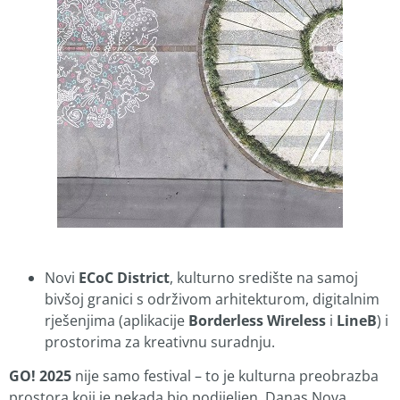
Novi
ECoC District
, kulturno središte na samoj
bivšoj granici s održivom arhitekturom, digitalnim
rješenjima (aplikacije
Borderless Wireless
i
LineB
) i
prostorima za kreativnu suradnju.
GO! 2025
nije samo festival – to je kulturna preobrazba
prostora koji je nekada bio podijeljen. Danas Nova