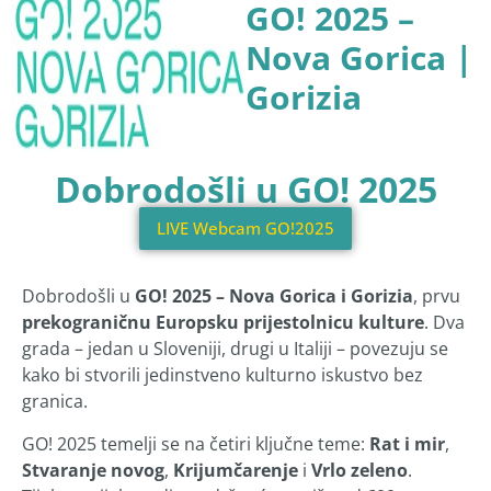
GO! 2025 –
Nova Gorica |
Gorizia
Dobrodošli u GO! 2025
LIVE Webcam GO!2025
Dobrodošli u
GO! 2025 – Nova Gorica i Gorizia
, prvu
prekograničnu Europsku prijestolnicu kulture
. Dva
grada – jedan u Sloveniji, drugi u Italiji – povezuju se
kako bi stvorili jedinstveno kulturno iskustvo bez
granica.
GO! 2025 temelji se na četiri ključne teme:
Rat i mir
,
Stvaranje novog
,
Krijumčarenje
i
Vrlo zeleno
.