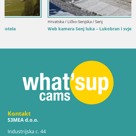
Hrvatska / Ličko-Senjska / Senj
Web kamera Senj luka – Lukobran i svjetionik uživo
Kontakt
S3MEA d.o.o.
Industrijska c. 44