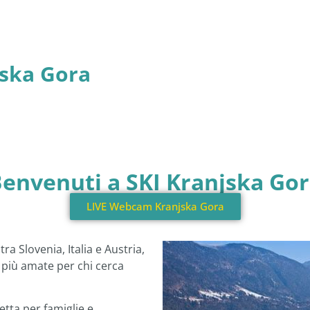
ska Gora
envenuti a SKI Kranjska Go
LIVE Webcam Kranjska Gora
 tra Slovenia, Italia e Austria,
à più amate per chi cerca
etta per famiglie e