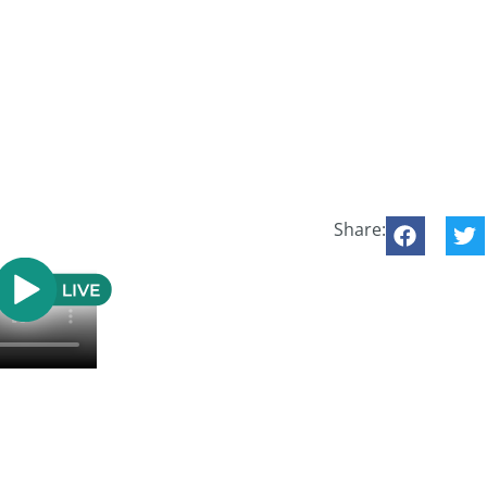
Share: