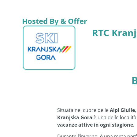
Hosted By & Offer
RTC Kranj
B
Situata nel cuore delle
Alpi Giulie
,
Kranjska Gora
è una delle localit
vacanze attive in ogni stagione
.
Durante l’inverno, è una meta perf