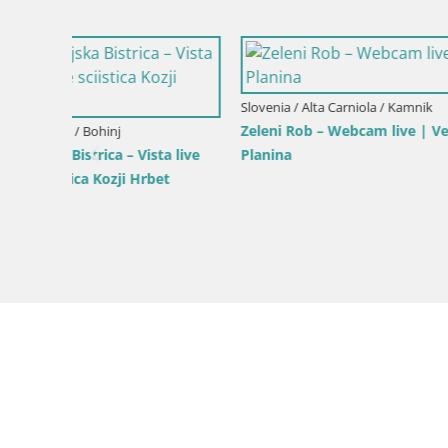
Slovenia / Alta Carniola / Kranjska Gora
Slovenia / A
Gozd Martuljek – gruppo montuoso Špik
Comprenso
Brsnina