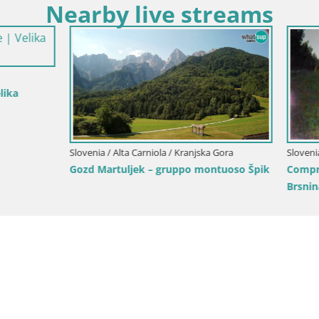
Nearby live streams
lta Carniola / Kranjska Gora
Slovenia / Alta Carniola / Kranjska G
rio sciistico Kranjska Gora |
Kranjska Gora | Velika Dolina