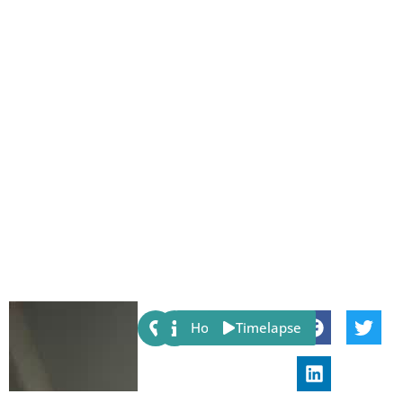
Share:
Host
Timelapse