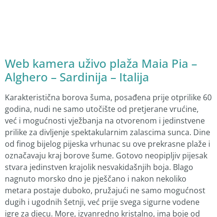
Web kamera uživo plaža Maia Pia –
Alghero – Sardinija – Italija
Karakteristična borova šuma, posađena prije otprilike 60
godina, nudi ne samo utočište od pretjerane vrućine,
već i mogućnosti vježbanja na otvorenom i jedinstvene
prilike za divljenje spektakularnim zalascima sunca. Dine
od finog bijelog pijeska vrhunac su ove prekrasne plaže i
označavaju kraj borove šume. Gotovo neopipljiv pijesak
stvara jedinstven krajolik nesvakidašnjih boja. Blago
nagnuto morsko dno je pješčano i nakon nekoliko
metara postaje duboko, pružajući ne samo mogućnost
dugih i ugodnih šetnji, već prije svega sigurne vodene
igre za djecu. More, izvanredno kristalno, ima boje od