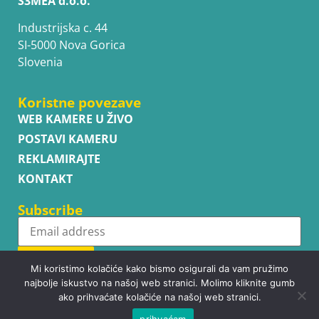
S3MEA d.o.o.
Industrijska c. 44
SI-5000 Nova Gorica
Slovenia
Koristne povezave
WEB KAMERE U ŽIVO
POSTAVI KAMERU
REKLAMIRAJTE
KONTAKT
Subscribe
Subscribe
Mi koristimo kolačiće kako bismo osigurali da vam pružimo
najbolje iskustvo na našoj web stranici. Molimo kliknite gumb
ako prihvaćate kolačiće na našoj web stranici.
prihvaćam