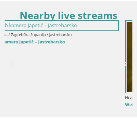
Nearby live streams
Hrvatska / Zagrebška županija / Jastrebarsko
Web kamera Perivoj dvorac Erdödy u Jastrebars