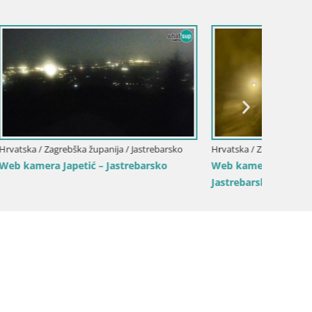
Hrvatska
Božični
kamer
trebarsko
Hrvatska / Zagrebška županija / Jastrebarsko
dödy u
Web kamera Plešivica – Jastrebarsko