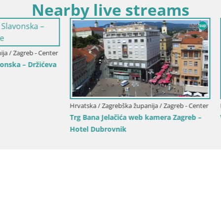
Nearby live streams
Zagrebška županija / Jastrebarsko
Hrvatska / Zagrebška županija / Jas
a Japetić – Jastrebarsko
Web kamera Perivoj dvorac Er
Jastrebarskom