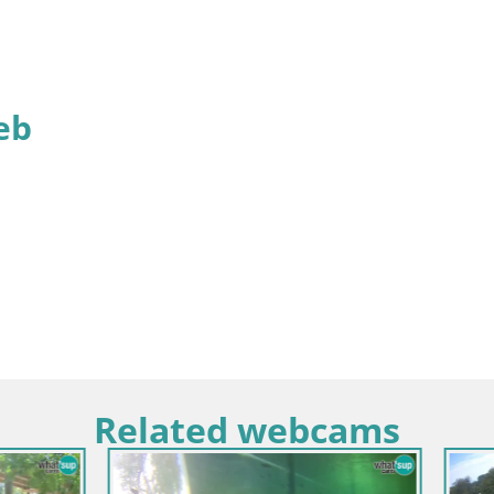
eb
Related webcams