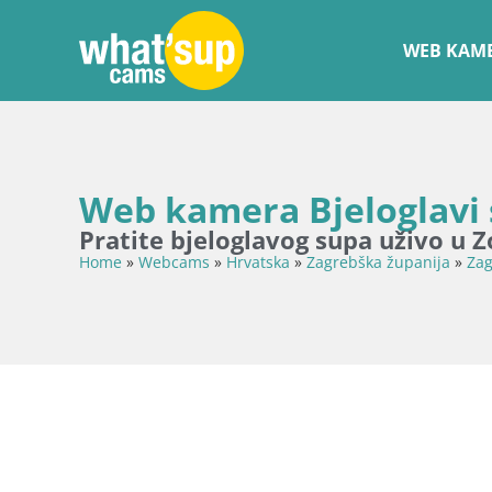
WEB KAME
Web kamera Bjeloglavi s
Pratite bjeloglavog supa uživo u
Home
»
Webcams
»
Hrvatska
»
Zagrebška županija
»
Zag