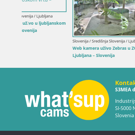
Hrvatska / 
AQUATIKA
Akvarij w
ca
Hrvatska / Sisačko-Moslavačka / Jasenovac
 web
U živo Europsko selo roda – Park prirode
Lonjsko polje
Konta
S3MEA d
Industrij
SI-5000 
Slovenia