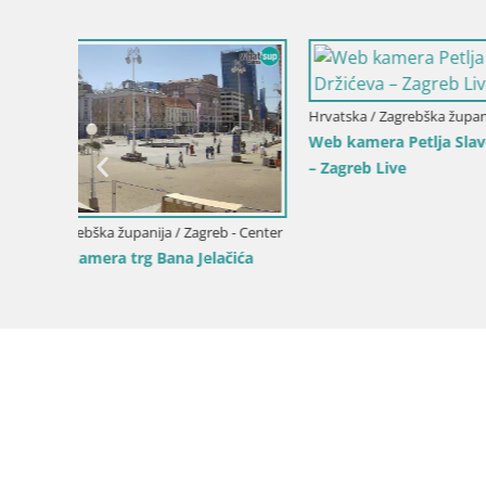
 - Center
ržićeva
Hrvatska / Zagrebška županija / Zagreb - Center
Hrvatska / 
Trg Bana Jelačića web kamera Zagreb –
Web kamer
Hotel Dubrovnik