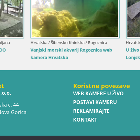
Slovenija / Središnja Slovenija / Ljub
Navadni vari u živo – Ljubljana
Karlovačka / Karlovac
 Karlovac – SLATKOVODNI
eb kamera
kt
Koristne povezave
.o.o.
WEB KAMERE U ŽIVO
POSTAVI KAMERU
ska c. 44
REKLAMIRAJTE
Nova Gorica
KONTAKT