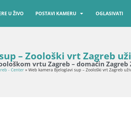
RE U ŽIVO
POSTAVI KAMERU
OGLASIVATI
up – Zoološki vrt Zagreb už
 Zoološkom vrtu Zagreb – domaćin Zagreb
reb - Center
»
Web kamera Bjeloglavi sup – Zoološki vrt Zagreb uži