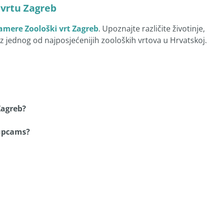
 vrtu Zagreb
mere Zoološki vrt Zagreb
. Upoznajte različite životinje,
iz jednog od najposjećenijih zooloških vrtova u Hrvatskoj.
Zagreb?
supcams?