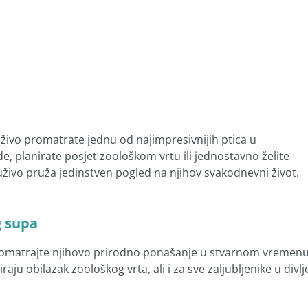
vo promatrate jednu od najimpresivnijih ptica u
rode, planirate posjet zoološkom vrtu ili jednostavno želite
 uživo pruža jedinstven pogled na njihov svakodnevni život.
g supa
 promatrajte njihovo prirodno ponašanje u stvarnom vremenu
aju obilazak zoološkog vrta, ali i za sve zaljubljenike u divlj