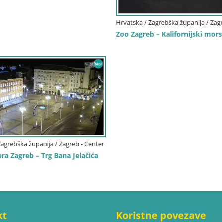
Hrvatska / Zagrebška županija / Zag
Zoo Zagreb – Kalifornijski mors
Zagrebška županija / Zagreb - Center
a Zagreb – Trg Bana Jelačića
kt
Koristne povezave