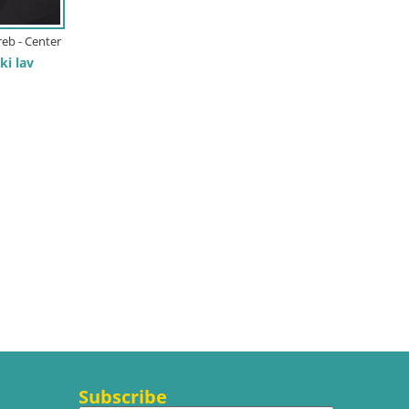
reb - Center
ki lav
Subscribe