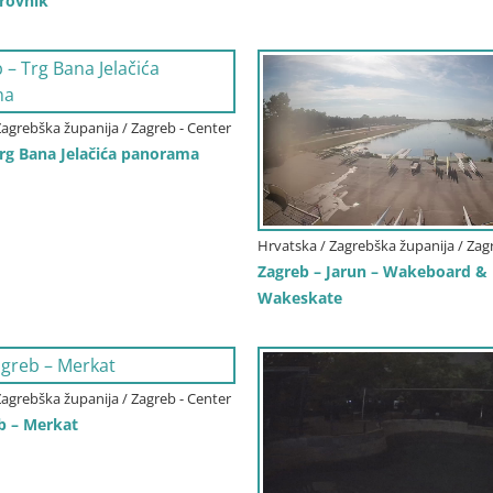
rovnik
Zagrebška županija / Zagreb - Center
Trg Bana Jelačića panorama
Hrvatska / Zagrebška županija / Zag
Zagreb – Jarun – Wakeboard &
Wakeskate
Zagrebška županija / Zagreb - Center
b – Merkat