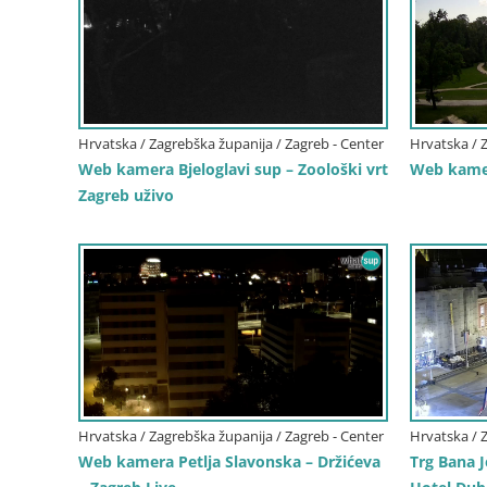
Hrvatska / Zagrebška županija / Zagreb - Center
Hrvatska / 
Web kamera Bjeloglavi sup – Zoološki vrt
Web kamer
Zagreb uživo
Hrvatska / Zagrebška županija / Zagreb - Center
Hrvatska / 
Web kamera Petlja Slavonska – Držićeva
Trg Bana 