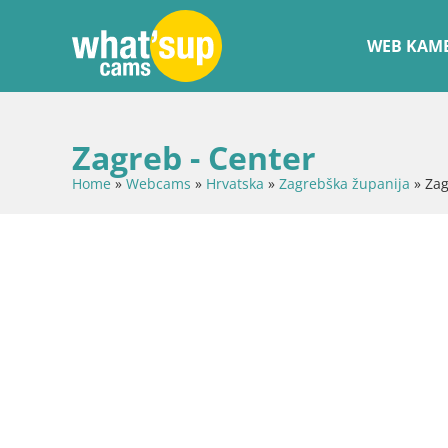
WEB KAME
Zagreb - Center
Home
»
Webcams
»
Hrvatska
»
Zagrebška županija
»
Zag