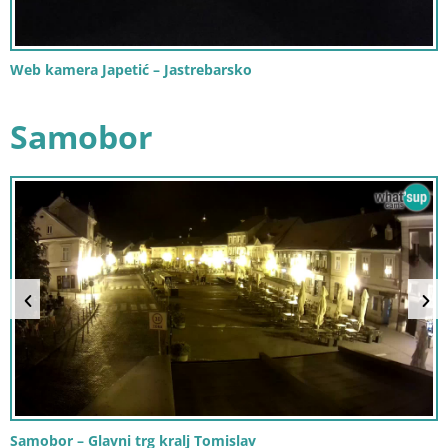
Web kamera Japetić – Jastrebarsko
Samobor
Samobor – Glavni trg kralj Tomislav