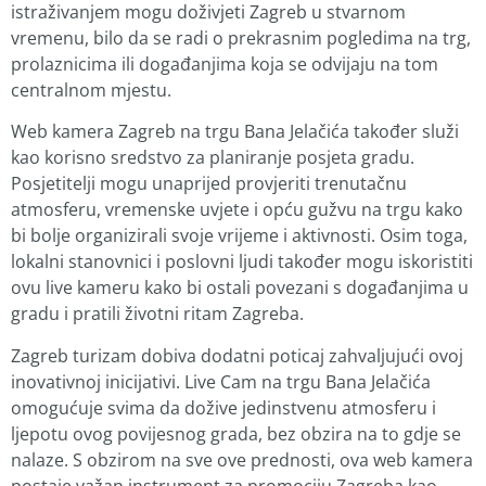
istraživanjem mogu doživjeti Zagreb u stvarnom
vremenu, bilo da se radi o prekrasnim pogledima na trg,
prolaznicima ili događanjima koja se odvijaju na tom
centralnom mjestu.
Web kamera Zagreb na trgu Bana Jelačića također služi
kao korisno sredstvo za planiranje posjeta gradu.
Posjetitelji mogu unaprijed provjeriti trenutačnu
atmosferu, vremenske uvjete i opću gužvu na trgu kako
bi bolje organizirali svoje vrijeme i aktivnosti. Osim toga,
lokalni stanovnici i poslovni ljudi također mogu iskoristiti
ovu live kameru kako bi ostali povezani s događanjima u
gradu i pratili životni ritam Zagreba.
Zagreb turizam dobiva dodatni poticaj zahvaljujući ovoj
inovativnoj inicijativi. Live Cam na trgu Bana Jelačića
omogućuje svima da dožive jedinstvenu atmosferu i
ljepotu ovog povijesnog grada, bez obzira na to gdje se
nalaze. S obzirom na sve ove prednosti, ova web kamera
postaje važan instrument za promociju Zagreba kao