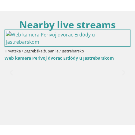
Nearby live streams
Hrvatska / Zagrebška župa
Web kamera Plešivica 
panija / Jastrebarsko
 dvorac Erdödy u Jastrebarskom