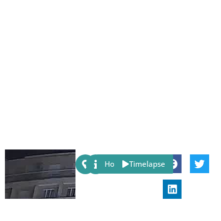
Share:
Host
Timelapse