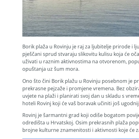
Borik plaža u Rovinju je raj za ljubitelje prirode i 
pješčani sprud stvaraju slikovitu kulisu koja će oč
uživati u raznim aktivnostima na otvorenom, poput 
opuštanja uz šum mora.
Ono što čini Borik plažu u Rovinju posebnom je 
prekrasne pejzaže i promjene vremena. Bez obzira je
uvjete na plaži i planirati svoj dan u skladu s vre
hoteli Rovinj koji će vaš boravak učiniti još ugodni
Rovinj je šarmantni grad koji odiše bogatom poviješ
odredišta u Hrvatskoj. Osim prekrasnih plaža pop
brojne kulturne znamenitosti i aktivnosti koje će za