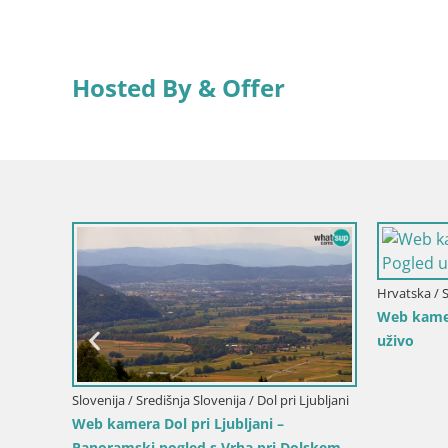
Hosted By & Offer
Italija / Sar
Web kamera
Costa Rei
Italija / Sardinija / Santa Teresa Gallura
ornica
Web kamera Rena di Levante – Pogled
uživo s Capo Testa