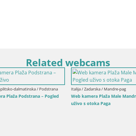
Related webcams
dinija / Muravera
 Piscina Rei – Pogled uživo iz
, Muravera
Italija / Sicilija / Trapani
Web kamera Isole dello Stagno
Duotone Pro Center