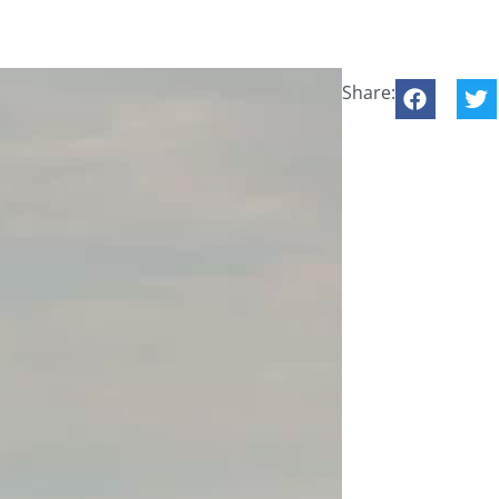
Share: