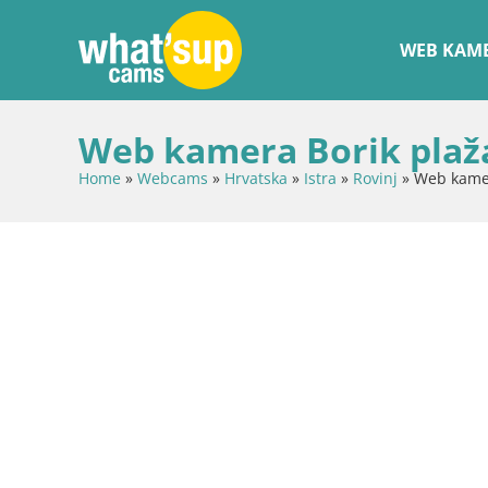
WEB KAME
Web kamera Borik plaža 
Home
»
Webcams
»
Hrvatska
»
Istra
»
Rovinj
»
Web kamer