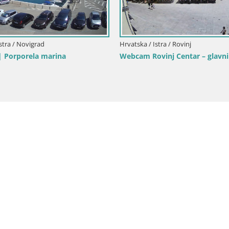
stra / Bale
Hrvatska / Istra / Fažana
La Musa web kamera – Istra
Fažana web kamera riva i grad
marina – Istra