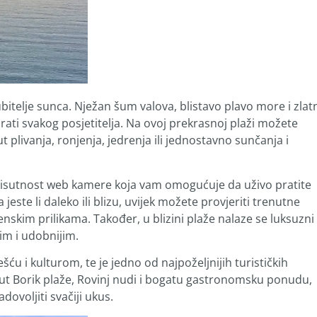
ljubitelje sunca. Nježan šum valova, blistavo plavo more i zlat
arati svakog posjetitelja. Na ovoj prekrasnoj plaži možete
plivanja, ronjenja, jedrenja ili jednostavno sunčanja i
prisutnost web kamere koja vam omogućuje da uživo pratite
ste li daleko ili blizu, uvijek možete provjeriti trenutne
menskim prilikama. Također, u blizini plaže nalaze se luksuzni
jim i udobnijim.
ću i kulturom, te je jedno od najpoželjnijih turističkih
ut Borik plaže, Rovinj nudi i bogatu gastronomsku ponudu,
dovoljiti svačiji ukus.