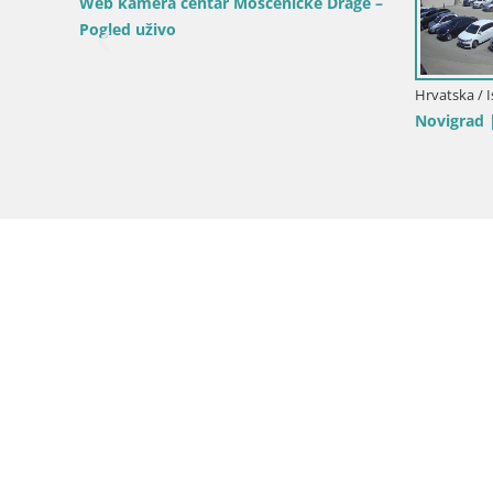
Web kamera plaža Sv. Ivan | Mošćenička
Draga
Hrvatska / I
Bale Trg 