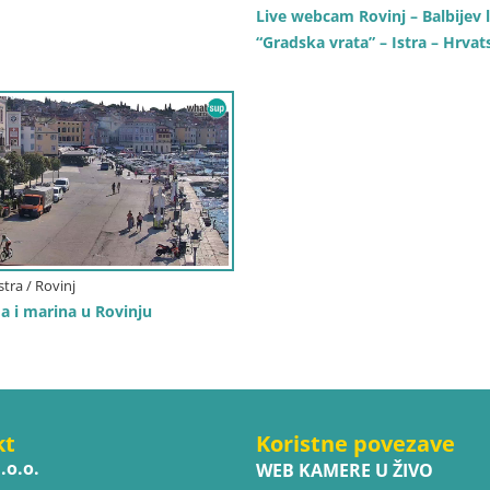
Live webcam Rovinj – Balbijev 
“Gradska vrata” – Istra – Hrvat
stra / Rovinj
 i marina u Rovinju
kt
Koristne povezave
.o.o.
WEB KAMERE U ŽIVO