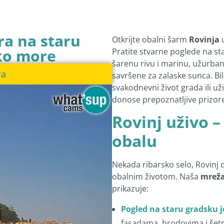
ra na staru
Otkrijte obalni šarm
Rovinja
u
sko more
Pratite stvarne poglede na st
šarenu rivu i marinu, užurbani
ra
savršene za zalaske sunca. Bi
svakodnevni život grada ili 
donose prepoznatljive prizor
Rovinj uživo –
obalu
Nekada ribarsko selo, Rovinj
obalnim životom. Naša
mreža
prikazuje:
Pogled na staru gradsku j
fasadama, brodovima i šet