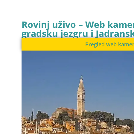
Rovinj uživo – Web kame
gradsku jezgru i Jadran
Pregled web kame