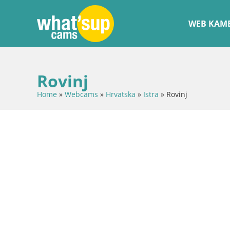
WEB KAME
Rovinj
Home
»
Webcams
»
Hrvatska
»
Istra
»
Rovinj