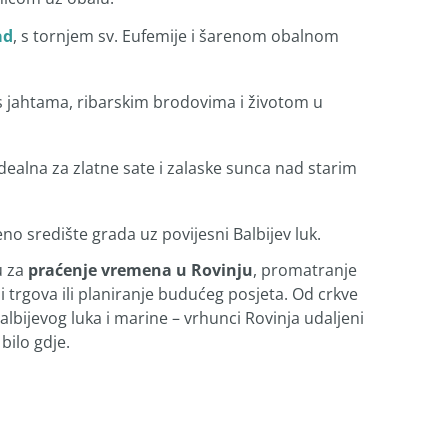
ad
, s tornjem sv. Eufemije i šarenom obalnom
 s jahtama, ribarskim brodovima i životom u
idealna za zlatne sate i zalaske sunca nad starim
eno središte grada uz povijesni Balbijev luk.
u za
praćenje vremena u Rovinju
, promatranje
 trgova ili planiranje budućeg posjeta. Od crkve
albijevog luka i marine – vrhunci Rovinja udaljeni
bilo gdje.