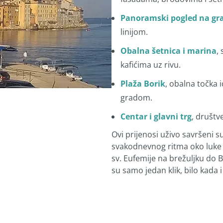
Panoramski pogled na gr
linijom.
Obalna šetnica i marina
,
kafićima uz rivu.
Plaža Borik
, obalna točka 
gradom.
Centar i glavni trg
, društv
Ovi prijenosi uživo savršeni s
svakodnevnog ritma oko luke i
sv. Eufemije na brežuljku do B
su samo jedan klik, bilo kada i 