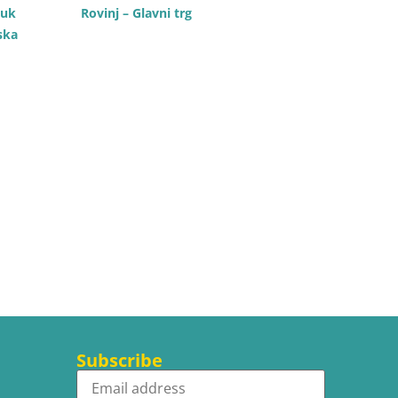
luk
Rovinj – Glavni trg
ska
Subscribe