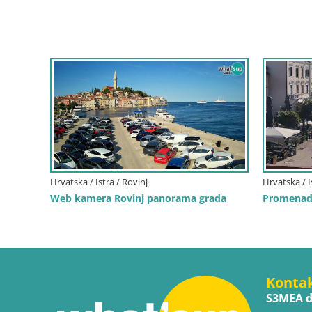
Hrvatska / Istra / Rovinj
Hrvatska / I
Web kamera Rovinj panorama grada
Promenada
Konta
S3MEA d