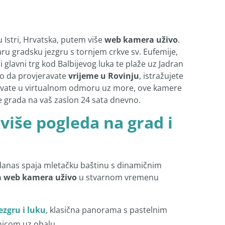
 Istri, Hrvatska, putem više
web kamera uživo
.
aru gradsku jezgru s tornjem crkve sv. Eufemije,
 glavni trg kod Balbijevog luka te plaže uz Jadran
lo da provjeravate
vrijeme u Rovinju
, istražujete
uživate u virtualnom odmoru uz more, ove kamere
e grada na vaš zaslon 24 sata dnevno.
 više pogleda na grad i
 danas spaja mletačku baštinu s dinamičnim
 web kamera uživo
u stvarnom vremenu
ezgru i luku
, klasična panorama s pastelnim
nicom uz obalu.