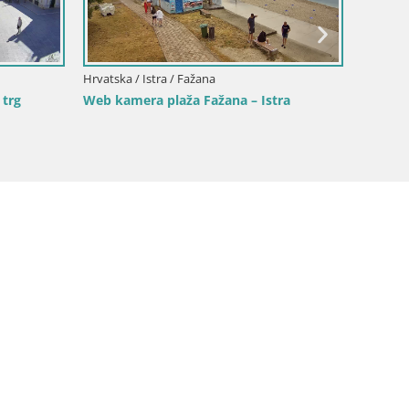
a – Istra
Fažana web kamera riva i gradska
Hrvat
marina – Istra
Višn
kame
kome