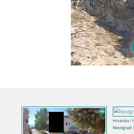
Hrvatska / Istra / Mošćenička Draga
Hrvatska 