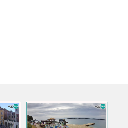
Hrvatska / Istra / Fažana