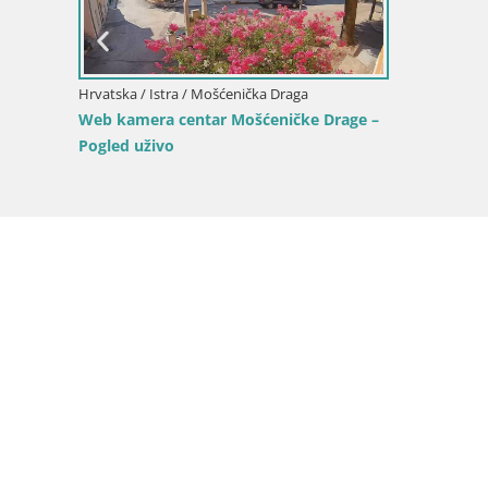
Web kamera plaža Sv. Ivan | Mošćenička
Web kam
Draga
ra