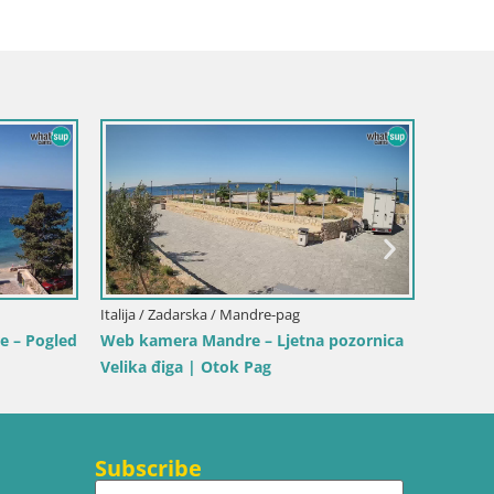
Italija / Sardinija / Golfo Aranci
Web kamera Terza Spiaggia Golfo Aranc
– Pogled uživo na plažu
ello Stagnone –
r
Subscribe