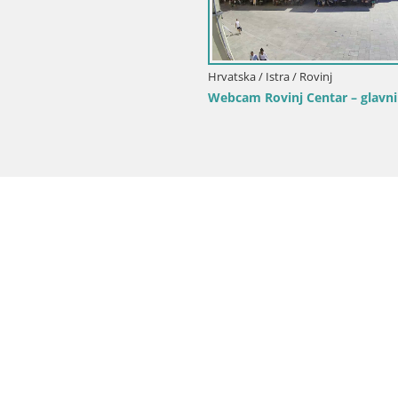
era Borik plaža Rovinj – Istra
Bale Trg La Musa web kamer