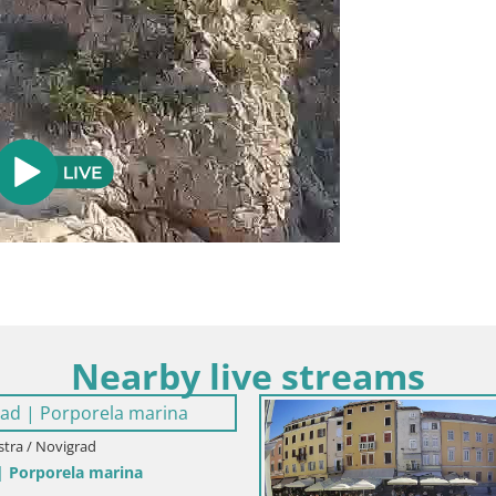
Nearby live streams
/ Istra / Rovinj
Hrvatska / Istra / Bale