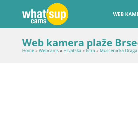
WEB KAME
Web kamera plaže Brseč
Home
»
Webcams
»
Hrvatska
»
Istra
»
Mošćenička Draga