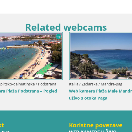
Related webcams
Italija / Sardinija / Muravera
Italija / Sicilija / Trapani
Web kamera Piscina Rei – Pogled uživo iz
Web kamera Isole d
Costa Rei, Muravera
Duotone Pro Cente
kt
Koristne povezave
.o.o.