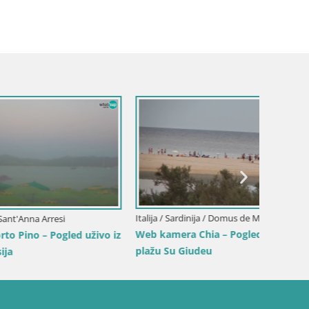
Italija / 
Web kam
uživo n
Italija / Sardinija / Domus de Maria
Web kamera Chia – Pogled uživo na
d uživo iz
plažu Su Giudeu