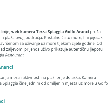
inije,
web kamera Terza Spiaggia Golfo Aranci
pruža
h plaža ovog područja. Kristalno čisto more, fini pijesak i
savršenom za uživanje uz more tijekom cijele godine. Od
ad zaljevom, prijenos uživo prikazuje autentičnu ljepotu
gia Restaurant.
Aranci
stanja mora i aktivnosti na plaži prije dolaska. Kamera
za Spiaggia čine jednim od omiljenih mjesta uz more u Golfo
ci