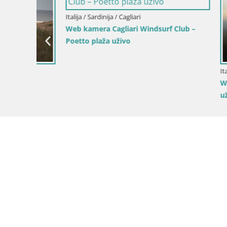
Italija / Sardinija / Cagliari
Web kamera Cagliari Windsurf Club –
Poetto plaža uživo
Italija / Sar
na
Web kamer
uživo na p