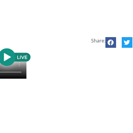
Share: