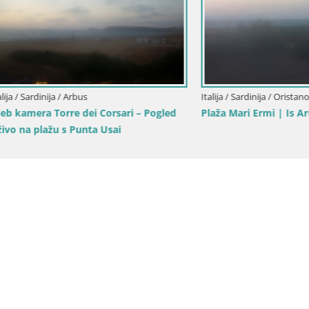
dinija / Arbus
Italija / Sardinija / Oristano
a Torre dei Corsari – Pogled
Plaža Mari Ermi | Is Arutas – O
lažu s Punta Usai