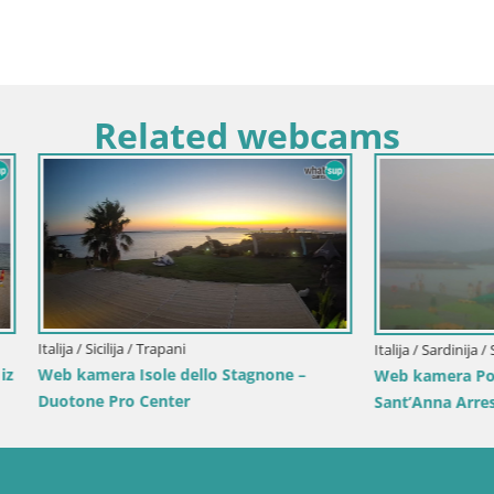
Related webcams
lija / Trapani
Italija / Sardinija / Sant'Anna Arresi
a Isole dello Stagnone –
Web kamera Porto Pino – Pogle
ro Center
Sant’Anna Arresija