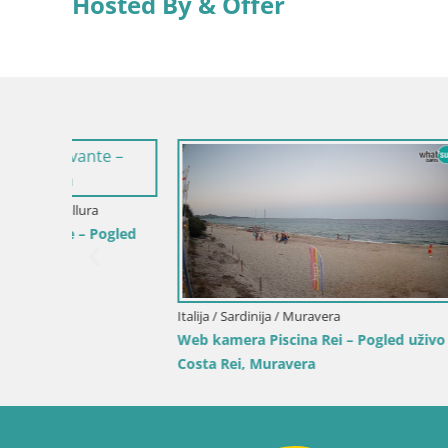
Hosted By & Offer
ogled
Italija / Sardinija / Muravera
Italija / Sici
Web kamera Piscina Rei – Pogled uživo iz
Web kamer
Costa Rei, Muravera
Duotone P