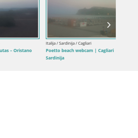
Italija / Sardinija / Cagliari
Italija /
ristano
Poetto beach webcam | Cagliari |
Costa R
Sardinija
Sardini