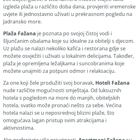
izgleda plaža u različito doba dana, provjeriti vremenske
uvjete ili jednostavno uživati u prekrasnom pogledu na
Jadransko more.
Plaža Fažana
je poznata po svojoj čistoj vodi i
šljunčanim obalama koje su idealne za obitelji s djecom.
Uz plažu se nalazi nekoliko kafića i restorana gdje se
možete osvježiti i uživati u lokalnim delicijama. Također,
plaža je opremljena ležaljkama i suncobranima koje
možete unajmiti za potpuni odmor i relaksaciju.
Za one koji žele produžiti svoj boravak,
Hoteli Fažana
nude različite mogućnosti smještaja. Od luksuznih
hotela s pogledom na more do manjih, obiteljskih
hotela, svatko može pronaći nešto za sebe. Većina
hotela nalazi se u neposrednoj blizini plaže, što
omogućava lagan pristup svim atrakcijama i
aktivnostima.
Ako preferirate više privatnosti,
Apartmani Fažana
su