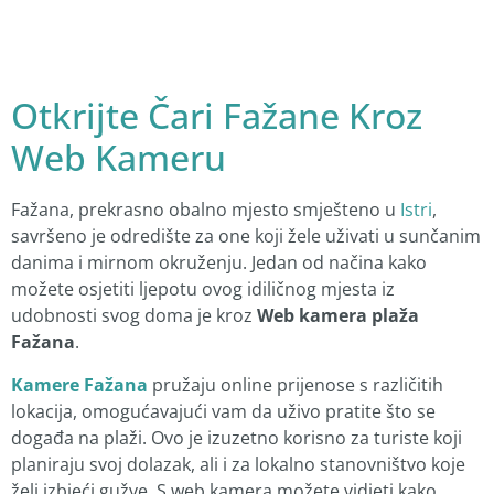
Otkrijte Čari Fažane Kroz
Web Kameru
Fažana, prekrasno obalno mjesto smješteno u
Istri
,
savršeno je odredište za one koji žele uživati u sunčanim
danima i mirnom okruženju. Jedan od načina kako
možete osjetiti ljepotu ovog idiličnog mjesta iz
udobnosti svog doma je kroz
Web kamera plaža
Fažana
.
Kamere Fažana
pružaju online prijenose s različitih
lokacija, omogućavajući vam da uživo pratite što se
događa na plaži. Ovo je izuzetno korisno za turiste koji
planiraju svoj dolazak, ali i za lokalno stanovništvo koje
želi izbjeći gužve. S web kamera možete vidjeti kako