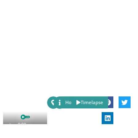
Share:
Host
Timelapse