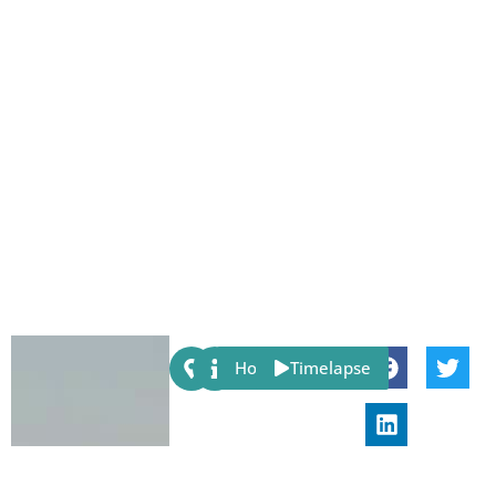
Share:
Host
Timelapse