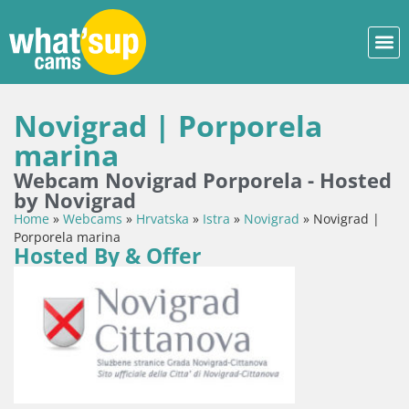
Novigrad | Porporela
marina
Webcam Novigrad Porporela - Hosted
by Novigrad
Home
»
Webcams
»
Hrvatska
»
Istra
»
Novigrad
»
Novigrad |
Porporela marina
Hosted By & Offer