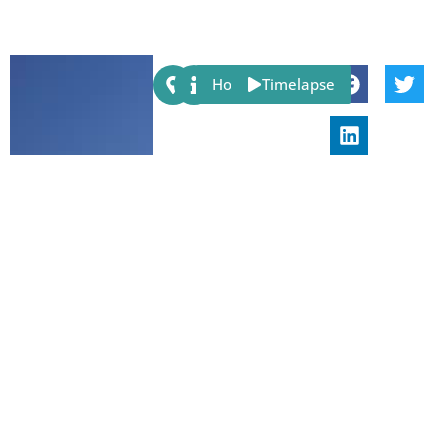
Share:
Host
Timelapse